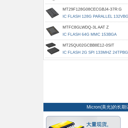
16SOP2
MT29F128G08CECGBJ4-37R:G
IC FLASH 128G PARALLEL 132VB
MTFC8GLWDQ-3L AAT Z
IC FLASH 64G MMC 153BGA
MT25QU02GCBB8E12-0SIT
IC FLASH 2G SPI 133MHZ 24TPB
Micron(美光)