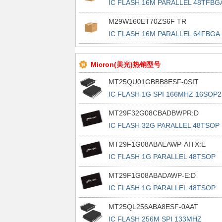
IC FLASH 16M PARALLEL 48TFBG
M29W160ET70ZS6F TR
IC FLASH 16M PARALLEL 64FBGA
Micron(美光)热销型号
MT25QU01GBBB8ESF-0SIT
IC FLASH 1G SPI 166MHZ 16SOP2
MT29F32G08CBADBWPR:D
IC FLASH 32G PARALLEL 48TSOP
MT29F1G08ABAEAWP-AITX:E
IC FLASH 1G PARALLEL 48TSOP
MT29F1G08ABADAWP-E:D
IC FLASH 1G PARALLEL 48TSOP
MT25QL256ABA8ESF-0AAT
IC FLASH 256M SPI 133MHZ