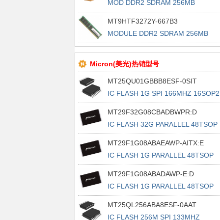
MOD DDR2 SDRAM 256MB
244MRDIMM
MT9HTF3272Y-667B3
MODULE DDR2 SDRAM 256MB
240RDIMM
Micron(美光)热销型号
MT25QU01GBBB8ESF-0SIT
IC FLASH 1G SPI 166MHZ 16SOP2
MT29F32G08CBADBWPR:D
IC FLASH 32G PARALLEL 48TSOP
MT29F1G08ABAEAWP-AITX:E
IC FLASH 1G PARALLEL 48TSOP
MT29F1G08ABADAWP-E:D
IC FLASH 1G PARALLEL 48TSOP
MT25QL256ABA8ESF-0AAT
IC FLASH 256M SPI 133MHZ