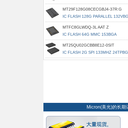
16SOP2
MT29F128G08CECGBJ4-37R:G
IC FLASH 128G PARALLEL 132VB
MTFC8GLWDQ-3L AAT Z
IC FLASH 64G MMC 153BGA
MT25QU02GCBB8E12-0SIT
IC FLASH 2G SPI 133MHZ 24TPB
Micron(美光)