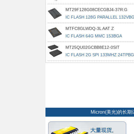
16SOP2
MT29F128G08CECGBJ4-37R:G
IC FLASH 128G PARALLEL 132VB
MTFC8GLWDQ-3L AAT Z
IC FLASH 64G MMC 153BGA
MT25QU02GCBB8E12-0SIT
IC FLASH 2G SPI 133MHZ 24TPB
Micron(美光)