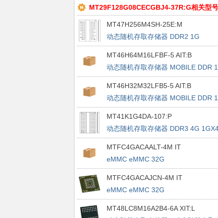
MT29F128G08CECGBJ4-37R:G相关型
MT47H256M4SH-25E:M
动态随机存取存储器 DDR2 1G
256MX4 FBGA
MT46H64M16LFBF-5 AIT:B
动态随机存取存储器 MOBILE DDR 
64MX16 FBGA
MT46H32M32LFB5-5 AIT:B
动态随机存取存储器 MOBILE DDR 
32MX32 FBGA
MT41K1G4DA-107:P
动态随机存取存储器 DDR3 4G 1GX
FBGA
MTFC4GACAALT-4M IT
eMMC eMMC 32G
MTFC4GACAJCN-4M IT
eMMC eMMC 32G
MT48LC8M16A2B4-6A XIT:L