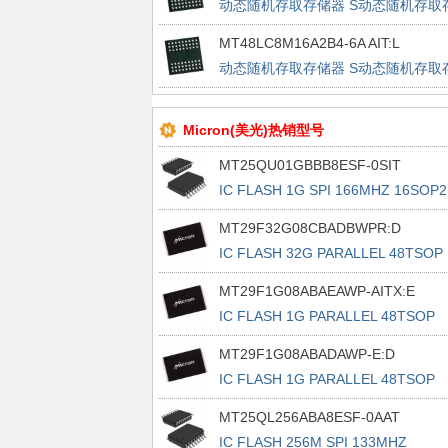
动态随机存取存储器 S动态随机存取
储器 128M 8MX16 FBGA
MT48LC8M16A2B4-6A AIT:L
动态随机存取存储器 S动态随机存取
储器 128M 8MX16 FBGA
Micron(美光)热销型号
MT25QU01GBBB8ESF-0SIT
IC FLASH 1G SPI 166MHZ 16SOP2
MT29F32G08CBADBWPR:D
IC FLASH 32G PARALLEL 48TSOP
MT29F1G08ABAEAWP-AITX:E
IC FLASH 1G PARALLEL 48TSOP
MT29F1G08ABADAWP-E:D
IC FLASH 1G PARALLEL 48TSOP
MT25QL256ABA8ESF-0AAT
IC FLASH 256M SPI 133MHZ