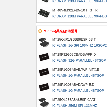
IC DRAM 128M PARALLEL 90VFB
MT48V4M32LFB5-10 IT:G TR
IC DRAM 128M PARALLEL 90VFB
Micron(美光)热销型号
MT25QU01GBBB8ESF-0SIT
IC FLASH 1G SPI 166MHZ 16SOP2
MT29F32G08CBADBWPR:D
IC FLASH 32G PARALLEL 48TSOP
MT29F1G08ABAEAWP-AITX:E
IC FLASH 1G PARALLEL 48TSOP
MT29F1G08ABADAWP-E:D
IC FLASH 1G PARALLEL 48TSOP
MT25QL256ABA8ESF-0AAT
IC FLASH 256M SPI 133MHZ