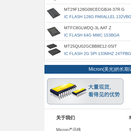
16SOP2
MT29F128G08CECGBJ4-37R:G
IC FLASH 128G PARALLEL 132VB
MTFC8GLWDQ-3L AAT Z
IC FLASH 64G MMC 153BGA
MT25QU02GCBB8E12-0SIT
IC FLASH 2G SPI 133MHZ 24TPB
Micron(美光)
关于我们
Micron产品线