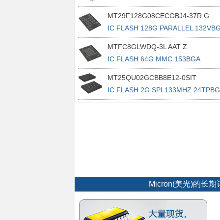
16SOP2
MT29F128G08CECGBJ4-37R:G
IC FLASH 128G PARALLEL 132VB
MTFC8GLWDQ-3L AAT Z
IC FLASH 64G MMC 153BGA
MT25QU02GCBB8E12-0SIT
IC FLASH 2G SPI 133MHZ 24TPB
Micron(美光)