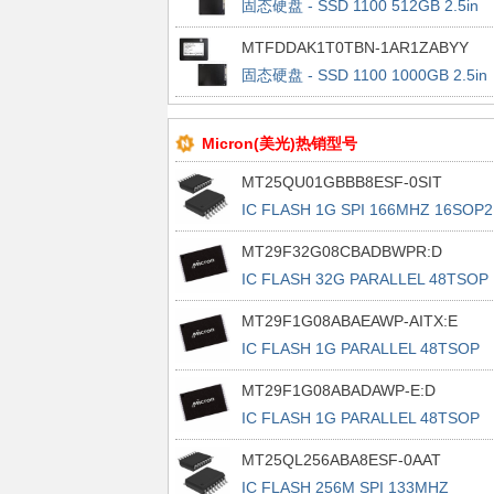
固态硬盘 - SSD 1100 512GB 2.5in
SSD
MTFDDAK1T0TBN-1AR1ZABYY
固态硬盘 - SSD 1100 1000GB 2.5in
SSD
Micron(美光)热销型号
MT25QU01GBBB8ESF-0SIT
IC FLASH 1G SPI 166MHZ 16SOP2
MT29F32G08CBADBWPR:D
IC FLASH 32G PARALLEL 48TSOP
MT29F1G08ABAEAWP-AITX:E
IC FLASH 1G PARALLEL 48TSOP
MT29F1G08ABADAWP-E:D
IC FLASH 1G PARALLEL 48TSOP
MT25QL256ABA8ESF-0AAT
IC FLASH 256M SPI 133MHZ