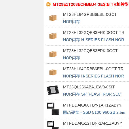
MT29E1T208ECHBBJ4-3ES:B TR相关
MT28HL64GRBB6EBL-0GCT
NOR闪存
MT28HL32GQBB3ERK-0GCT TR
NOR闪存 H-SERIES FLASH NOR
MLC 1GX32 FBGA 8DP
MT28HL32GQBB3ERK-0GCT
NOR闪存
MT28HL64GRBB6EBL-0GCT TR
NOR闪存 H-SERIES FLASH NOR
MLC 1GX64 FLGA 16DP
MT25QL256ABA1EW9-0SIT
NOR闪存 SPI FLASH NOR SLC
64MX4 WPDFN
MTFDDAK960TBY-1AR1ZABYY
固态硬盘 - SSD 5100 960GB 2.5in
SSD
MTFDDAK512TBN-1AR1ZABYY