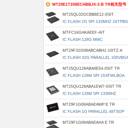
MT29E1T208ECHBBJ4-3:B TR相关型号
MT25QL02GCBB8E12-0SIT
IC FLASH 2G SPI 133MHZ 24TPB
MTFC16GAKAEEF-AIT
IC FLASH 128G MMC
MT29F32G08ABCABH1-10ITZ:A
IC FLASH 32G PARALLEL 100VBG
MT25QU128ABA8E54-0SIT TR
IC FLASH 128M SPI 15XFWLBGA
MT25QU128ABA1EW7-0SIT TR
IC FLASH 128M SPI 133MHZ
8WPDFN
MT29F1G08ABAEAWP:E TR
IC FLASH 1G PARALLEL 48TSOP
MT29F1G08ABAEAH4:E TR