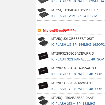
IC FLASH 1G PARALLEL 63VFBGA
MT25QL128ABA8E12-1SIT TR
IC FLASH 128M SPI 24TPBGA
Micron(美光)热销型号
MT25QU01GBBB8ESF-0SIT
IC FLASH 1G SPI 166MHZ 16SOP2
MT29F32G08CBADBWPR:D
IC FLASH 32G PARALLEL 48TSOP
MT29F1G08ABAEAWP-AITX:E
IC FLASH 1G PARALLEL 48TSOP
MT29F1G08ABADAWP-E:D
IC FLASH 1G PARALLEL 48TSOP
MT25QL256ABA8ESF-0AAT
IC FLASH 256M SPI 133MHZ