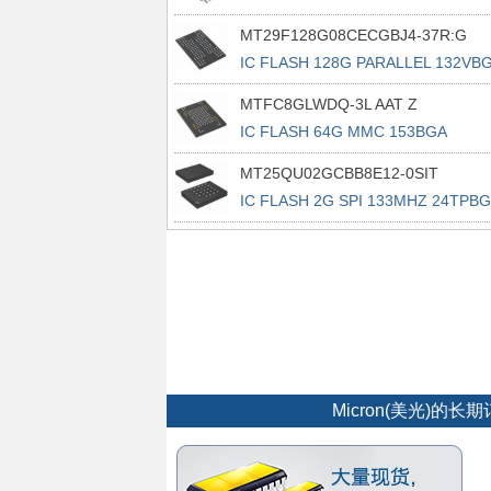
16SOP2
MT29F128G08CECGBJ4-37R:G
IC FLASH 128G PARALLEL 132VB
MTFC8GLWDQ-3L AAT Z
IC FLASH 64G MMC 153BGA
MT25QU02GCBB8E12-0SIT
IC FLASH 2G SPI 133MHZ 24TPB
Micron(美光)